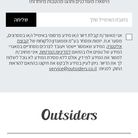
הישארו מעודכנים ותהנו מהטבות מיוחדות!
שליחה
אני מאשר/ת קבלת דיוור ו/או מידע פרסומי באימייל ו/או במסרונים,
מסער א.ת. יזמות ומסחר בע"מ וממועדון הלקוחות של
קבוצת
אלקטרה
. המידע שאמסור יישמר ויעובד לצרכים מסחריים במאגרי
המידע של גופים אלו בהתאם
למדיניות הפרטיות.
איני מחויב/ת
למסור את המידע לפי דין, אולם ללא מסירת המידע לא נוכל לשלוח
לך את הדיוור. ניתן לעיין במידע ולבקש את תיקונו בהתאם להוראות
החוק. לפניות:
service@outsiders.co.il