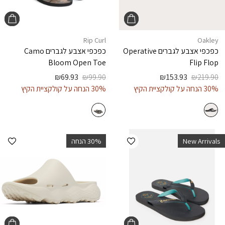
Rip Curl
Oakley
כפכפי אצבע לגברים
Operative
כפכפי אצבע לגברים
Camo
Bloom Open Toe
Flip Flop
₪
69.93
₪
99.90
₪
153.93
₪
219.90
30% הנחה על קולקציית הקיץ
30% הנחה על קולקציית הקיץ
הוספה למועדפים
הוספ
New Arrivals
‫30% הנחה