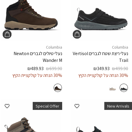
Columbia
Columbia
נעלי ריצת שטח לגברים
Vertisol
נעלי טיולים לגברים
Newton
Wander M
Trail
₪
489.93
₪
699.90
₪
349.93
₪
499.90
30% הנחה על קולקציית הקיץ
30% הנחה על קולקציית הקיץ
הוספה למועדפים
הוספ
Special Offer
New Arrivals