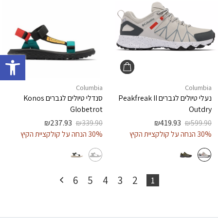
פתח 
Columbia
Columbia
נעלי טיולים לגברים
Peakfreak II
סנדלי טיולים לגברים
Konos
Globetrot
Outdry
₪
237.93
₪
339.90
₪
419.93
₪
599.90
30% הנחה על קולקציית הקיץ
30% הנחה על קולקציית הקיץ
6
5
4
3
2
1