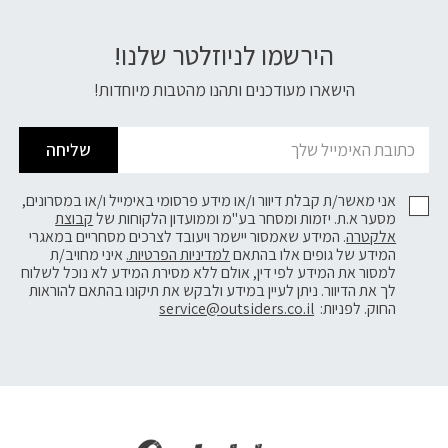
הירשמו לניוזלטר שלנו!
דוא׳׳ל
הישארו מעודכנים ותהנו מהטבות מיוחדות!
שליחה
אני מאשר/ת קבלת דיוור ו/או מידע פרסומי באימייל ו/או במסרונים,
מסער א.ת. יזמות ומסחר בע"מ וממועדון הלקוחות של
קבוצת
אלקטרה
. המידע שאמסור יישמר ויעובד לצרכים מסחריים במאגרי
המידע של גופים אלו בהתאם
למדיניות הפרטיות.
איני מחויב/ת
למסור את המידע לפי דין, אולם ללא מסירת המידע לא נוכל לשלוח
לך את הדיוור. ניתן לעיין במידע ולבקש את תיקונו בהתאם להוראות
החוק. לפניות:
service@outsiders.co.il