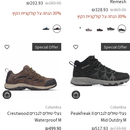
Remesh
₪
202.93
₪
289.90
₪
328.93
₪
469.90
30% הנחה על קולקציית הקיץ
30% הנחה על קולקציית הקיץ
+
הוספה למועדפים
הוספ
Special Offer
Special Offer
Columbia
Columbia
נעלי טיולים לגברים
Peakfreak II
נעלי טיולים לגברים
Crestwood
Waterproof M
Mid Outdry M
₪
499.90
₪
517.93
₪
739.90