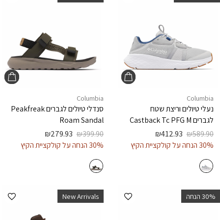
Columbia
Columbia
נעלי טיולים וריצת שטח
סנדלי טיולים לגברים
Peakfreak
לגברים
Castback Tc PFG M
Roam Sandal
₪
279.93
₪
399.90
₪
412.93
₪
589.90
30% הנחה על קולקציית הקיץ
30% הנחה על קולקציית הקיץ
הוספה למועדפים
הוספ
‫30% הנחה
New Arrivals