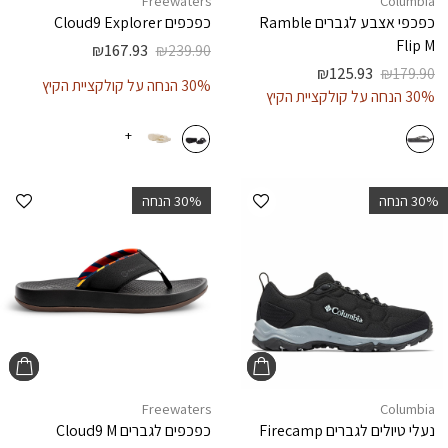
Freewaters
Columbia
כפכפי אצבע לגברים
Ramble
כפכפים
Cloud9 Explorer
Flip M
₪
167.93
₪
239.90
₪
125.93
₪
179.90
30% הנחה על קולקציית הקיץ
30% הנחה על קולקציית הקיץ
+
הוספה למועדפים
הוספ
‫30% הנחה
‫30% הנחה
Freewaters
Columbia
נעלי טיולים לגברים
Firecamp
כפכפים לגברים
Cloud9 M