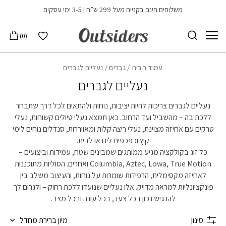
בחזרה למעלה
Skip to Content
משלוחים חינם בקנייה מעל 299 ש”ח | 3-5 ימי עסקים
הרשימה שלי
0
עמוד הבית
/
גברים
/ נעליים לגברים
נעליים לגברים
נעליים לגברים צריכות להיות יציבות, נוחות ולהתאים לכל דרך שתבחר
ללכת בה – מהשביל ועד הרחוב. כאן תמצא נעלי טיולים קשוחות, נעלי
טרקים עם אחיזה מצוינת, נעלי ריצה קלות ומאווררות, סנדלים נוחים לימי
קיץ וכפכפים לים או לבית.
כל זוג בקולקציה מגיע ממותגים שמבינים שטח, עמידות וביצועים –
Columbia, Aztec, Lowa, True Motion ואחרים. הסוליות מתוכננות
לאחיזה מקסימלית, הרפידות שומרות על נוחות, והעיצוב משלב בין
פונקציונליות למראה מדויק. אלו נעליים שנועדו ללכת רחוק – ולגרום לך
להרגיש נכון בכל צעד, בכל עונה ובכל מצב.
סינון
מיון ברירת מחדל