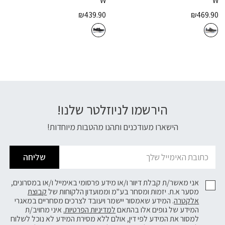
W
W
₪
439.90
₪
469.90
הירשמו לניוזלטר שלנו!
דוא׳׳ל
הישארו מעודכנים ותהנו מהטבות מיוחדות!
שליחה
אני מאשר/ת קבלת דיוור ו/או מידע פרסומי באימייל ו/או במסרונים,
מסער א.ת. יזמות ומסחר בע"מ וממועדון הלקוחות של
קבוצת
אלקטרה
. המידע שאמסור יישמר ויעובד לצרכים מסחריים במאגרי
המידע של גופים אלו בהתאם
למדיניות הפרטיות.
איני מחויב/ת
למסור את המידע לפי דין, אולם ללא מסירת המידע לא נוכל לשלוח