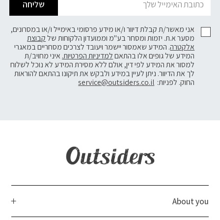
שליחה
אני מאשר/ת קבלת דיוור ו/או מידע פרסומי באימייל ו/או במסרונים,
מסער א.ת. יזמות ומסחר בע"מ וממועדון הלקוחות של
קבוצת
אלקטרה
. המידע שאמסור יישמר ויעובד לצרכים מסחריים במאגרי
המידע של גופים אלו בהתאם
למדיניות הפרטיות.
איני מחויב/ת
למסור את המידע לפי דין, אולם ללא מסירת המידע לא נוכל לשלוח
לך את הדיוור. ניתן לעיין במידע ולבקש את תיקונו בהתאם להוראות
החוק. לפניות:
service@outsiders.co.il
About you