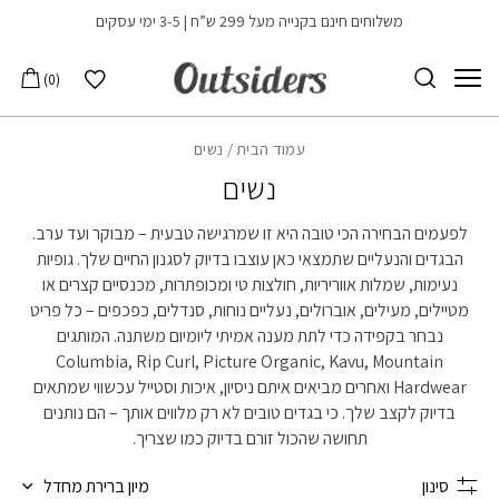
בחזרה למעלה
Skip to Content
משלוחים חינם בקנייה מעל 299 ש”ח | 3-5 ימי עסקים
הרשימה שלי
0
עמוד הבית
/ נשים
נשים
לפעמים הבחירה הכי טובה היא זו שמרגישה טבעית – מבוקר ועד ערב.
הבגדים והנעליים שתמצאי כאן עוצבו בדיוק לסגנון החיים שלך. גופיות
נעימות, שמלות אווריריות, חולצות טי ומכופתרות, מכנסיים קצרים או
מטיילים, מעילים, אוברולים, נעליים נוחות, סנדלים, כפכפים – כל פריט
נבחר בקפידה כדי לתת מענה אמיתי ליומיום משתנה. המותגים
Columbia, Rip Curl, Picture Organic, Kavu, Mountain
Hardwear ואחרים מביאים איתם ניסיון, איכות וסטייל עכשווי שמתאים
בדיוק לקצב שלך. כי בגדים טובים לא רק מלווים אותך – הם נותנים
תחושה שהכול זורם בדיוק כמו שצריך.
סינון
מיון ברירת מחדל