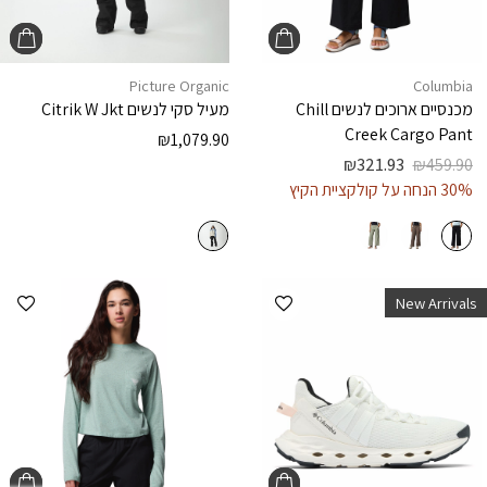
Picture Organic
Columbia
מכנסיים ארוכים לנשים
Chill
מעיל סקי לנשים
Citrik W Jkt
Creek Cargo Pant
₪
1,079.90
₪
321.93
₪
459.90
30% הנחה על קולקציית הקיץ
הוספה למועדפים
הוספ
New Arrivals
פתח 