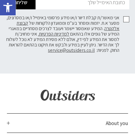
שליחה
אני מאשר/ת קבלת דיוור ו/או מידע פרסומי באימייל ו/או במסרונים,
מסער א.ת. יזמות ומסחר בע"מ וממועדון הלקוחות של
קבוצת
אלקטרה
. המידע שאמסור יישמר ויעובד לצרכים מסחריים במאגרי
המידע של גופים אלו בהתאם
למדיניות הפרטיות.
איני מחויב/ת
למסור את המידע לפי דין, אולם ללא מסירת המידע לא נוכל לשלוח
לך את הדיוור. ניתן לעיין במידע ולבקש את תיקונו בהתאם להוראות
החוק. לפניות:
service@outsiders.co.il
About you