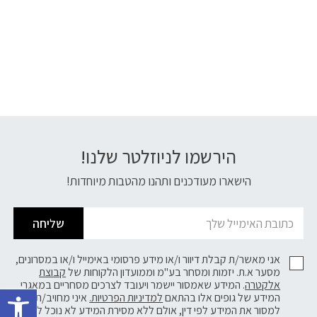
הירשמו לניוזלטר שלנו!
דוא׳׳ל
הישארו מעודכנים ותהנו מהטבות מיוחדות!
שליחה
אני מאשר/ת קבלת דיוור ו/או מידע פרסומי באימייל ו/או במסרונים,
מסער א.ת. יזמות ומסחר בע"מ וממועדון הלקוחות של
קבוצת
פתח 
אלקטרה
. המידע שאמסור יישמר ויעובד לצרכים מסחריים במאגרי
המידע של גופים אלו בהתאם
למדיניות הפרטיות.
איני מחויב/ת
למסור את המידע לפי דין, אולם ללא מסירת המידע לא נוכל לשלוח