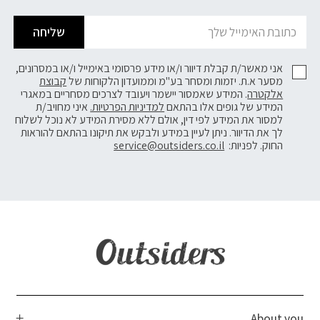
שליחה
אני מאשר/ת קבלת דיוור ו/או מידע פרסומי באימייל ו/או במסרונים,
מסער א.ת. יזמות ומסחר בע"מ וממועדון הלקוחות של
קבוצת
אלקטרה
. המידע שאמסור יישמר ויעובד לצרכים מסחריים במאגרי
המידע של גופים אלו בהתאם
למדיניות הפרטיות.
איני מחויב/ת
למסור את המידע לפי דין, אולם ללא מסירת המידע לא נוכל לשלוח
לך את הדיוור. ניתן לעיין במידע ולבקש את תיקונו בהתאם להוראות
החוק. לפניות:
service@outsiders.co.il
About you