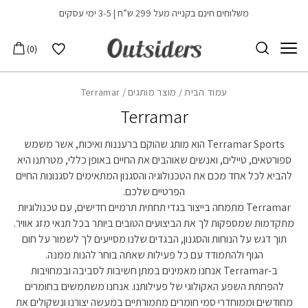
בחזרה למעלה
Skip to Content
משלוחים חינם בקנייה מעל 299 ש”ח | 3-5 ימי עסקים
הרשימה שלי
0
עמוד הבית
/ מוצר מותגים / Terramar
Terramar
Terramar Sports הוא מותג שהוקם ברעננות ואיכות, אשר משמש
ספורטאים, טיילים, ואנשים שאוהבים את החיים באופן כללי, מטרתנו היא
להביא לכל אחד מכם את הטכנולוגיה והסגנון המתאימים לסגנונות החיים
הפרטיים שלכם.
Terramar מתמחה בייצור בגדי תחתית תרמיים חדישים, עם טכנולוגיות
מתקדמות שמספקות לך את הביצועים הטובים ביותר בכל תנאי מזג אוויר.
תוך דגש על הנוחות והסגנון, הבגדים שלנו מסייעים לך לשמור על חום
הגוף ולהתמודד עם כל פעילות שאתה בוחר להנות ממנה.
ב-Terramar אנחנו מאמינים במתן חשיבות לסביבה ובמחויבות
להפחתת השפע האקולוגי של פעילותנו. אנחנו משתמשים בחומרים
מחודשים וממוחדרי סמי חומרים מתמורתיים במעשה יצורנו ונשקולים את