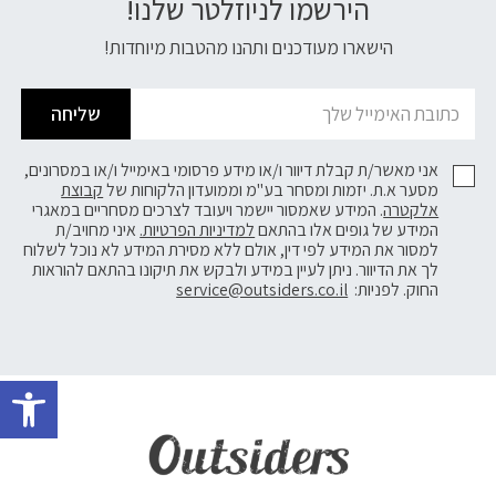
הירשמו לניוזלטר שלנו!
דוא׳׳ל
הישארו מעודכנים ותהנו מהטבות מיוחדות!
שליחה
אני מאשר/ת קבלת דיוור ו/או מידע פרסומי באימייל ו/או במסרונים,
מסער א.ת. יזמות ומסחר בע"מ וממועדון הלקוחות של
קבוצת
אלקטרה
. המידע שאמסור יישמר ויעובד לצרכים מסחריים במאגרי
המידע של גופים אלו בהתאם
למדיניות הפרטיות.
איני מחויב/ת
למסור את המידע לפי דין, אולם ללא מסירת המידע לא נוכל לשלוח
לך את הדיוור. ניתן לעיין במידע ולבקש את תיקונו בהתאם להוראות
החוק. לפניות:
service@outsiders.co.il
פתח 