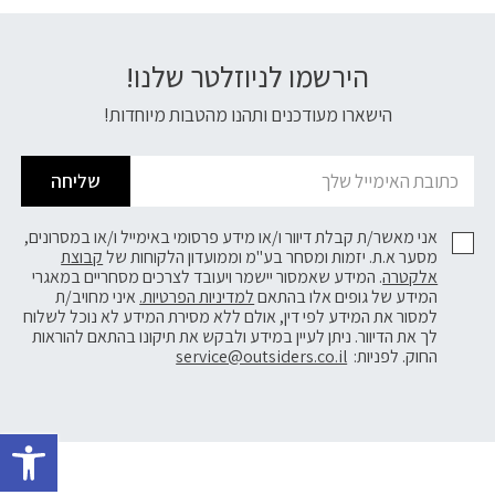
הירשמו לניוזלטר שלנו!
דוא׳׳ל
הישארו מעודכנים ותהנו מהטבות מיוחדות!
שליחה
אני מאשר/ת קבלת דיוור ו/או מידע פרסומי באימייל ו/או במסרונים,
מסער א.ת. יזמות ומסחר בע"מ וממועדון הלקוחות של
קבוצת
אלקטרה
. המידע שאמסור יישמר ויעובד לצרכים מסחריים במאגרי
המידע של גופים אלו בהתאם
למדיניות הפרטיות.
איני מחויב/ת
למסור את המידע לפי דין, אולם ללא מסירת המידע לא נוכל לשלוח
לך את הדיוור. ניתן לעיין במידע ולבקש את תיקונו בהתאם להוראות
החוק. לפניות:
service@outsiders.co.il
פתח 