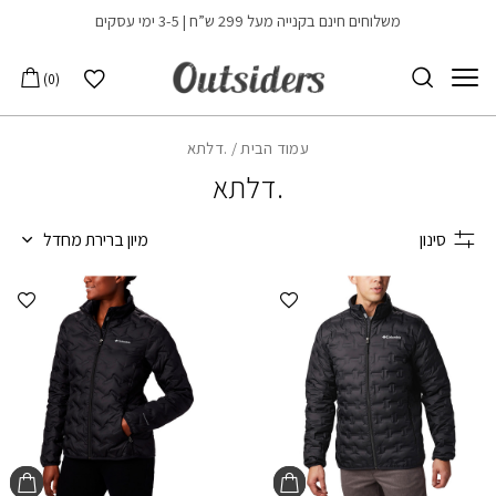
בחזרה למעלה
Skip to Content
משלוחים חינם בקנייה מעל 299 ש”ח | 3-5 ימי עסקים
הרשימה שלי
0
עמוד הבית
/ .דלתא
.דלתא
סינון
מיון ברירת מחדל
הוספה למועדפים
הוספ