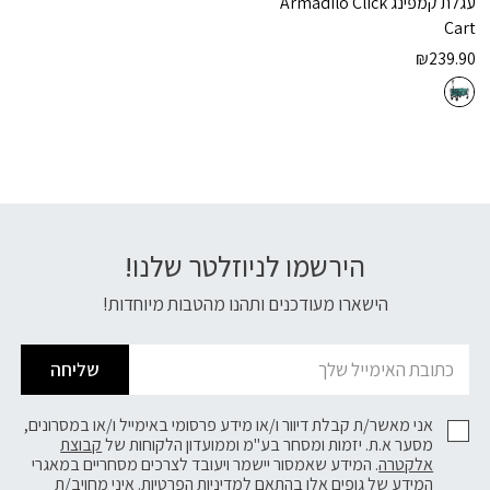
עגלת קמפינג
Armadilo Click
Cart
₪
239.90
הירשמו לניוזלטר שלנו!
דוא׳׳ל
הישארו מעודכנים ותהנו מהטבות מיוחדות!
שליחה
אני מאשר/ת קבלת דיוור ו/או מידע פרסומי באימייל ו/או במסרונים,
מסער א.ת. יזמות ומסחר בע"מ וממועדון הלקוחות של
קבוצת
אלקטרה
. המידע שאמסור יישמר ויעובד לצרכים מסחריים במאגרי
המידע של גופים אלו בהתאם
למדיניות הפרטיות.
איני מחויב/ת