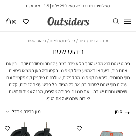
בחזרה למעלה
Skip to Content
משלוחים חינם בקנייה מעל 299 ש”ח | 3-5 ימי עסקים
הרשימה שלי
0
עמוד הבית
/
ציוד
/
טיולים ומחנאות
/ ריהוט שטח
ריהוט שטח
ריהוט שטח הוא מה שהופך כל עצירה בטבע לנוחה ומסודרת יותר – בין אם
אתם בים, ביער או באמצע טיול קמפינג. בקטגוריה כאן תמצאו כיסאות
חוף מרווחים, כיסאות קמפינג מתקפלים, שולחנות פיקניק קומפקטיים וגם
עגלות חוף שנוח לסחוב בהן את כל הציוד. כל פריט עוצב לניידות, קלות
שימוש ונוחות ישיבה – עם מנגנוני פתיחה מהירים, מבנה עמיד ותחושת
יציבות שמרגיעה את הגוף.
סינון
מיון ברירת מחדל
הוספה למועדפים
הוספ