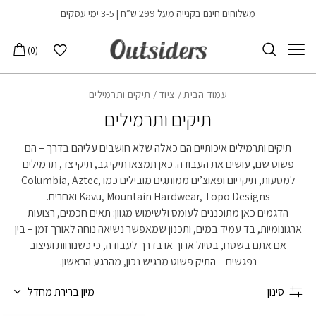
בחזרה למעלה
Skip to Content
משלוחים חינם בקנייה מעל 299 ש”ח | 3-5 ימי עסקים
הרשימה שלי
0
עמוד הבית
/
ציוד
/ תיקים ותרמילים
תיקים ותרמילים
תיקים ותרמילים איכותיים הם כאלה שלא חושבים עליהם בדרך – הם
פשוט שם, עושים את העבודה. כאן תמצאו תיקי גב, תיקי צד, תרמילים
למסעות, תיקי יום ופאוצ’ים ממותגים מובילים כמו Columbia, Aztec,
Kavu, Mountain Hardwear, Topo Designs ואחרים.
הדגמים כאן מתוכננים לעומס ולשימוש מגוון: תאים חכמים, רצועות
ארגונומיות, בד עמיד במים, ותכנון שמאפשר נשיאה נוחה לאורך זמן – בין
אם אתם בשטח, בטיול ארוך או בדרך לעבודה, כי כשנוחות ועיצוב
נפגשים – התיק פשוט מרגיש נכון, מהרגע הראשון.
סינון
מיון ברירת מחדל