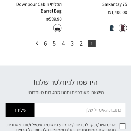
Salkantay 75
תכליתי
Downpour Cabin
Barrel Bag
₪
1,400.00
₪
589.90
6
5
4
3
2
1
הירשמו לניוזלטר שלנו!
דוא׳׳ל
הישארו מעודכנים ותהנו מהטבות מיוחדות!
שליחה
אני מאשר/ת קבלת דיוור ו/או מידע פרסומי באימייל ו/או במסרונים,
מסער א.ת. יזמות ומסחר בע"מ וממועדון הלקוחות של
קבוצת