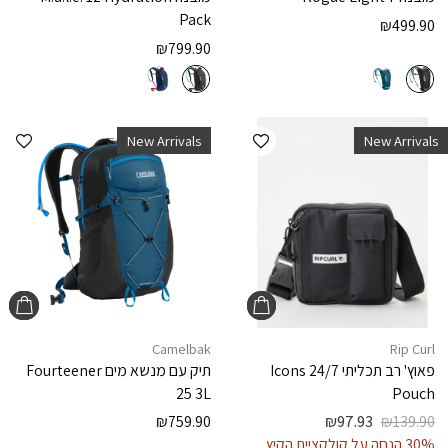
Pack
₪
499.90
₪
799.90
הוספה למועדפים
הוספ
New Arrivals
New Arrivals
Camelbak
Rip Curl
פאוץ' רב תכליתי
Icons 24/7
תיק עם מנשא מים
Fourteener
25 3L
Pouch
₪
759.90
₪
97.93
₪
139.90
30% הנחה על קולקציית הקיץ