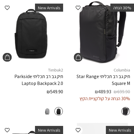
הוספה למועדפים
הוספ
‫30% הנחה
New Arrivals
Timbuk2
Columbia
תיק גב רב תכליתי
Star Range
תיק גב רב תכליתי
Parkside
Laptop Backpack 2.0
Square M
₪
549.90
₪
489.93
₪
699.90
30% הנחה על קולקציית הקיץ
הוספה למועדפים
הוספ
New Arrivals
New Arrivals