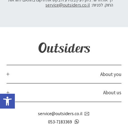
החוק. לפניות:
service@outsiders.co.il
About you
פתח 
About us
service@outsiders.co.il
053-7183369