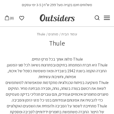
בחזרה למעלה
Skip to Content
משלוחים חינם בקנייה מעל 299 ש”ח | 3-5 ימי עסקים
הרשימה שלי
0
עמוד הבית
/
מותגים
/ Thule
Thule
Thule מלווה אותך בכל פרקי החיים.
Thule היא חברת המתמחה בתיקים ובפתרונות נשיאה לכל סוגי המטען.
החברה הוקמה בשנת 1942 בשבדיה ומאז משמשת כסמל של איכות,
אמיתות, וחשיבות עשיתיות.
Thule משקיעה בפיתוח טכנולוגיות מתקדמות שמאפשרות למשתמשים
לשאת את רכושם בצורה בטוחה, נוחה, וסבירה מבחינת מחיר. התיקים
מיוצרים מחומרים איכותיים ועמידים, והם עוברים תהליכי בדיקה מעמיקים
כדי להבטיח את אמינותם ועמידותם בפני כל מזגי הזמן והסביבה.
Thule מתחייבת לשמור על הסביבה ולהפחית את השפעים האקולוגיים
של הייצור. החברה משתמשת בחומרים ידידותיים לסביבה ומספקת