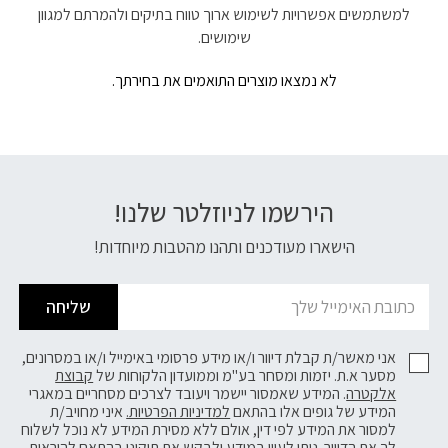
למשתמשים אפשרויות לשימוש ארוך טווח בתיקים ולהמרתם למגוון
שימושים.
לא נמצאו מוצרים התואמים את בחירתך.
הירשמו לניוזלטר שלנו!
דוא׳׳ל
הישארו מעודכנים ותהנו מהטבות מיוחדות!
שליחה
אני מאשר/ת קבלת דיוור ו/או מידע פרסומי באימייל ו/או במסרונים,
מסער א.ת. יזמות ומסחר בע"מ וממועדון הלקוחות של
קבוצת
אלקטרה
. המידע שאמסור יישמר ויעובד לצרכים מסחריים במאגרי
המידע של גופים אלו בהתאם
למדיניות הפרטיות.
איני מחויב/ת
למסור את המידע לפי דין, אולם ללא מסירת המידע לא נוכל לשלוח
לך את הדיוור. ניתן לעיין במידע ולבקש את תיקונו בהתאם להוראות