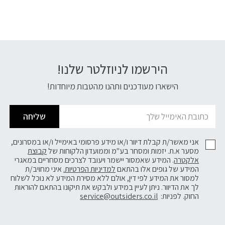
הירשמו לניוזלטר שלנו!
דוא׳׳ל
הישארו מעודכנים ותהנו מהטבות מיוחדות!
שליחה
אני מאשר/ת קבלת דיוור ו/או מידע פרסומי באימייל ו/או במסרונים,
מסער א.ת. יזמות ומסחר בע"מ וממועדון הלקוחות של
קבוצת
אלקטרה
. המידע שאמסור יישמר ויעובד לצרכים מסחריים במאגרי
המידע של גופים אלו בהתאם
למדיניות הפרטיות.
איני מחויב/ת
למסור את המידע לפי דין, אולם ללא מסירת המידע לא נוכל לשלוח
לך את הדיוור. ניתן לעיין במידע ולבקש את תיקונו בהתאם להוראות
החוק. לפניות:
service@outsiders.co.il