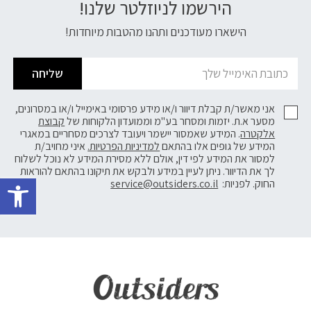
הירשמו לניוזלטר שלנו!
דוא׳׳ל
הישארו מעודכנים ותהנו מהטבות מיוחדות!
שליחה
אני מאשר/ת קבלת דיוור ו/או מידע פרסומי באימייל ו/או במסרונים,
מסער א.ת. יזמות ומסחר בע"מ וממועדון הלקוחות של
קבוצת
אלקטרה
. המידע שאמסור יישמר ויעובד לצרכים מסחריים במאגרי
המידע של גופים אלו בהתאם
למדיניות הפרטיות.
איני מחויב/ת
למסור את המידע לפי דין, אולם ללא מסירת המידע לא נוכל לשלוח
פתח 
לך את הדיוור. ניתן לעיין במידע ולבקש את תיקונו בהתאם להוראות
החוק. לפניות:
service@outsiders.co.il