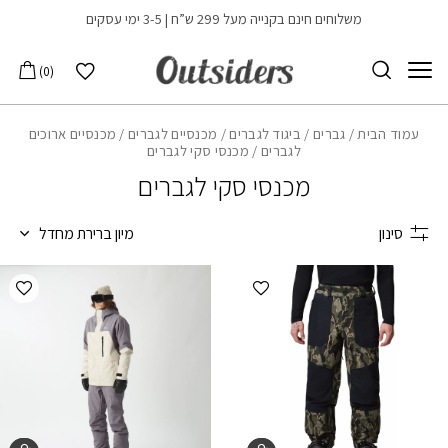
בחזרה למעלה
Skip to Content
משלוחים חינם בקנייה מעל 299 ש”ח | 3-5 ימי עסקים
הרשימה שלי
0
עמוד הבית
/
גברים
/
ביגוד לגברים
/
מכנסיים לגברים
/
מכנסיים ארוכים
לגברים
/ מכנסי סקי לגברים
מכנסי סקי לגברים
סינון
מיון ברירת מחדל
הוספה למועדפים
הוספ