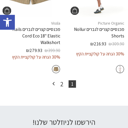
פתח 
Vissla
Picture Organic
מכנסיים קצרים לגברים
Nollur
מכנסיים קצרים לגברים
Rails
Cord Eco 18" Elastic
Shorts
Walkshort
₪
216.93
₪
309.90
₪
279.93
₪
399.90
30% הנחה על קולקציית הקיץ
30% הנחה על קולקציית הקיץ
2
1
הירשמו לניוזלטר שלנו!
דוא׳׳ל