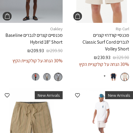
Oakley
Rip Curl
מכנסיי קורדרוי קצרים
מכנסיים קצרים לגברים
Baseline
לגברים
Classic Surf Cord
Hybrid 18" Short
Volley Short
₪
209.93
₪
299.90
₪
230.93
₪
329.90
30% הנחה על קולקציית הקיץ
30% הנחה על קולקציית הקיץ
+
הוספה למועדפים
הוספ
New Arrivals
New Arrivals