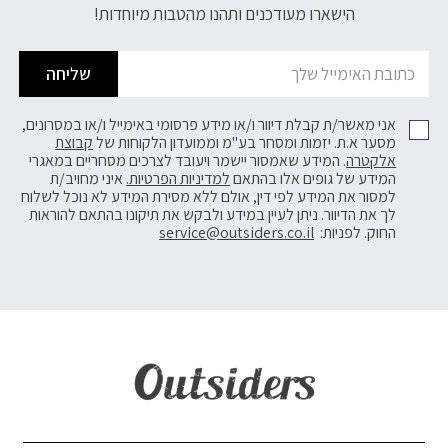
הישארו מעודכנים ותהנו מהטבות מיוחדות!
שליחה
אני מאשר/ת קבלת דיוור ו/או מידע פרסומי באימייל ו/או במסרונים,
מסער א.ת. יזמות ומסחר בע"מ וממועדון הלקוחות של
קבוצת
אלקטרה
. המידע שאמסור יישמר ויעובד לצרכים מסחריים במאגרי
המידע של גופים אלו בהתאם
למדיניות הפרטיות.
איני מחויב/ת
למסור את המידע לפי דין, אולם ללא מסירת המידע לא נוכל לשלוח
לך את הדיוור. ניתן לעיין במידע ולבקש את תיקונו בהתאם להוראות
החוק. לפניות:
service@outsiders.co.il