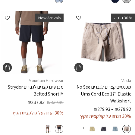
הוספה למועדפים
הוספ
‫30% הנחה
New Arrivals
Mountain Hardwear
Vissla
מכנסיים קצרים לגברים
No See
מכנסיים קצרים לגברים
Stryder
Belted Short M
Ums Cord Eco 17" Elastic
Walkshort
₪
237.93
₪
339.90
₪
279.93
–
₪
279.92
30% הנחה על קולקציית הקיץ
30% הנחה על קולקציית הקיץ
+