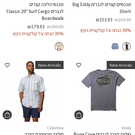
מכנסיים קצרים לגברים
Big Eddy
מכנסי הליכה קצרים
Short
לגברים
Classic 20" Surf Cargo
Boardwalk
₪
153.93
₪
219.90
₪
279.93
₪
399.90
30% הנחה על קולקציית הקיץ
30% הנחה על קולקציית הקיץ
הוספה למועדפים
הוספ
New Arrivals
New Arrivals
Columbia
Vissla
חולצה קצרה לגברים
Bone Cove
חולצה מכופתרת קצרה