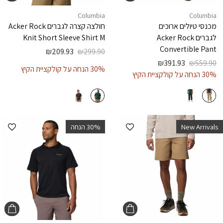
Columbia
Columbia
מכנסי טיולים ארוכים
חולצה קצרה לגברים
Acker Rock
לגברים
Acker Rock
Knit Short Sleeve Shirt M
Convertible Pant
₪
209.93
₪
299.90
₪
391.93
₪
559.90
30% הנחה על קולקציית הקיץ
30% הנחה על קולקציית הקיץ
הוספה למועדפים
הוספ
New Arrivals
‫30% הנחה