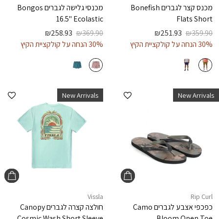
מכנס קצר לגברים
Bonefish
מכנסי גלישה לגברים
Bongos
16.5" Ecolastic
Flats Short
₪
258.93
₪
369.90
₪
251.93
₪
359.90
30% הנחה על קולקציית הקיץ
30% הנחה על קולקציית הקיץ
הוספה למועדפים
הוספ
New Arrivals
New Arrivals
Vissla
Rip Curl
כפכפי אצבע לגברים
Camo
חולצה קצרה לגברים
Canopy
Cosmic Wash Short Sleeve
Bloom Open Toe