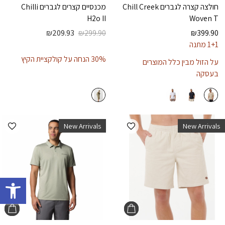
חולצה קצרה לגברים
Chill Creek
מכנסיים קצרים לגברים
Chilli
H2o II
Woven T
₪
209.93
₪
299.90
₪
399.90
1+1 מתנה
30% הנחה על קולקציית הקיץ
על הזול מבין כלל המוצרים
בעסקה
הוספה למועדפים
הוספ
New Arrivals
New Arrivals
פתח 