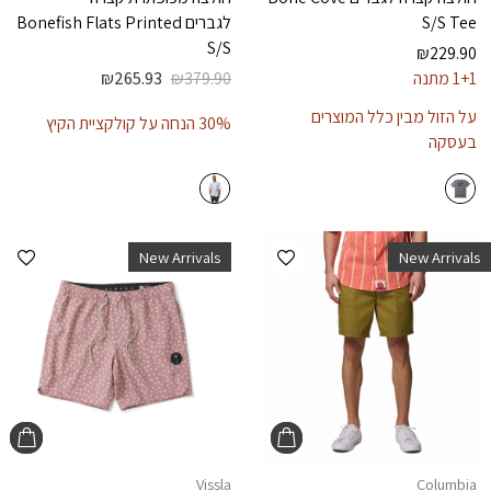
S/S Tee
לגברים
Bonefish Flats Printed
S/S
₪
229.90
1+1 מתנה
379.90
₪
265.93
₪
על הזול מבין כלל המוצרים
30% הנחה על קולקציית הקיץ
בעסקה
הוספה למועדפים
הוספ
New Arrivals
New Arrivals
Vissla
Columbia