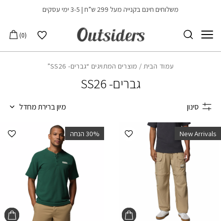
בחזרה למעלה
Skip to Content
משלוחים חינם בקנייה מעל 299 ש”ח | 3-5 ימי עסקים
הרשימה שלי
0
עמוד הבית
/ מוצרים המתויגים “גברים- SS26”
גברים- SS26
סינון
מיון ברירת מחדל
הוספה למועדפים
הוספ
New Arrivals
‫30% הנחה