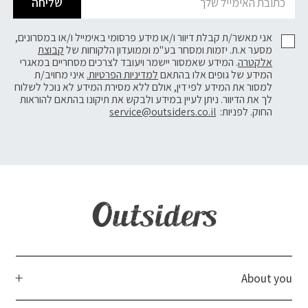
שליחה
אני מאשר/ת קבלת דיוור ו/או מידע פרסומי באימייל ו/או במסרונים,
מסער א.ת. יזמות ומסחר בע"מ וממועדון הלקוחות של
קבוצת
אלקטרה
. המידע שאמסור יישמר ויעובד לצרכים מסחריים במאגרי
המידע של גופים אלו בהתאם
למדיניות הפרטיות.
איני מחויב/ת
למסור את המידע לפי דין, אולם ללא מסירת המידע לא נוכל לשלוח
לך את הדיוור. ניתן לעיין במידע ולבקש את תיקונו בהתאם להוראות
החוק. לפניות:
service@outsiders.co.il
About you