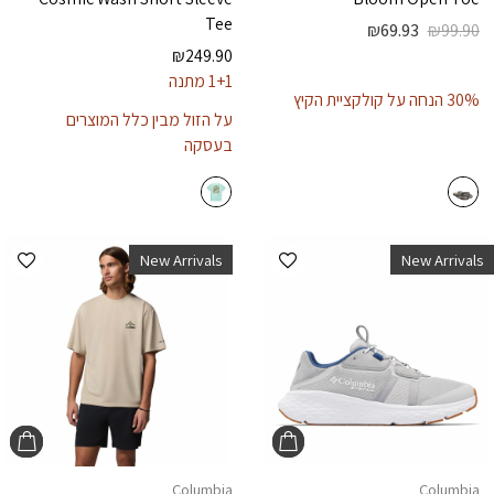
Tee
₪
69.93
₪
99.90
₪
249.90
1+1 מתנה
30% הנחה על קולקציית הקיץ
על הזול מבין כלל המוצרים
בעסקה
הוספה למועדפים
הוספ
New Arrivals
New Arrivals
Columbia
Columbia