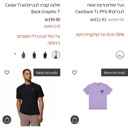
נעלי טיולים וריצת שטח
חולצה קצרה לגברים
Cedar Trail
לגברים
Castback Tc PFG M
Back Graphic T
₪
199.90
₪
412.93
₪
589.90
1+1 מתנה
30% הנחה על קולקציית הקיץ
על הזול מבין כלל המוצרים
בעסקה
+
הוספה למועדפים
הוספ
New Arrivals
New Arrivals