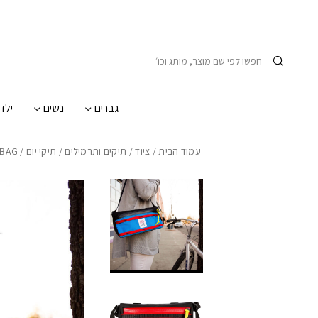
בחזרה למעלה
Skip to Content
חיפוש
גברים
נשים
ילד
עמוד הבית
/
ציוד
/
תיקים ותרמילים
/
תיקי יום
/ BIKE BAG