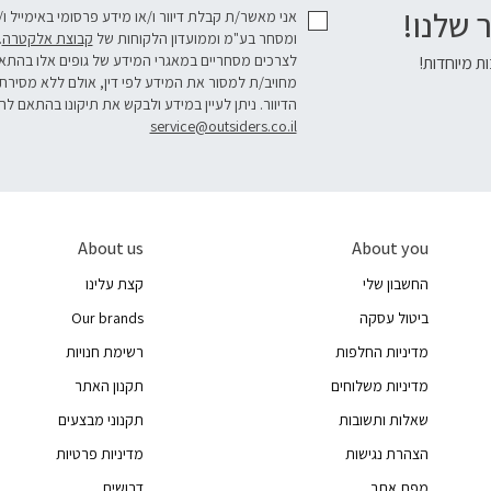
 שלנו!
אני מאשר/ת קבלת דיוור ו/או מידע פרסומי באימייל ו
ומסחר בע"מ וממועדון הלקוחות של
קבוצת אלקטרה
.
לצרכים מסחריים במאגרי המידע של גופים אלו בהת
ת מיוחדות!
מחויב/ת למסור את המידע לפי דין, אולם ללא מסירת
הדיוור. ניתן לעיין במידע ולבקש את תיקונו בהתאם לה
service@outsiders.co.il
About us
About you
החשבון שלי
קצת עלינו
ביטול עסקה
Our brands
מדיניות החלפות
רשימת חנויות
מדיניות משלוחים
תקנון האתר
שאלות ותשובות
תקנוני מבצעים
הצהרת נגישות
מדיניות פרטיות
מפת אתר
דרושים