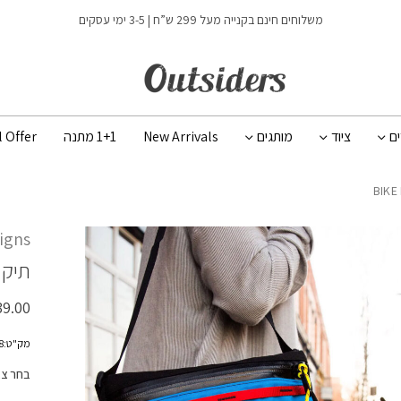
כמות BIKE BAG
משלוחים חינם בקנייה מעל 299 ש”ח | 3-5 ימי עסקים
ים
ציוד
מותגים
New Arrivals
1+1 מתנה
l Offer
igns
תיק 
39.00
מק"ט:931148
בחר צ