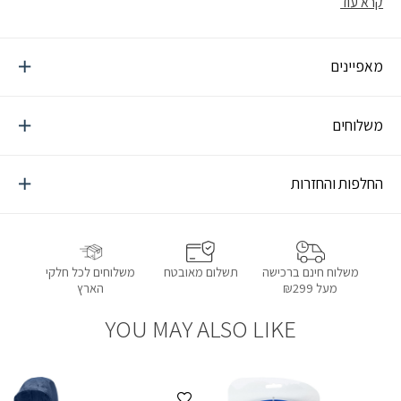
קרא עוד
המספק בידוד והרחקת לחות, ושכבה חיצונית אלסטית המספקת דחיית
רוח ועמידות. בונוס בקטנה: נראה מעולה על הגוף!
מאפיינים
משלוחים
החלפות והחזרות
תשלום מאובטח
משלוחים לכל חלקי
משלוח חינם ברכישה
הארץ
מעל ₪299
YOU MAY ALSO LIKE
הוספה למועדפים