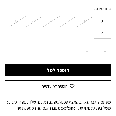
בחר מידה
3XL
XXL
XL
L
M
S
4XL
הוספה לסל
הוספה למועדפים
משתמש: גבר שאוהב קמצוץ טכנולוגיה עם האופנה שלו. למה זה טוב לו:
מעיל בעל טכנולוגיית . Softshell: ממברנה גמישה המספקת את
האטימות ושומרת על יכולת הנשימה, הנמצאת בין שכבת פליס פנימי,