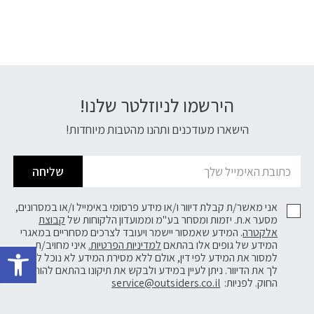
הירשמו לניוזלטר שלנו!
דוא׳׳ל
הישארו מעודכנים ותהנו מהטבות מיוחדות!
שליחה
אני מאשר/ת קבלת דיוור ו/או מידע פרסומי באימייל ו/או במסרונים,
מסער א.ת. יזמות ומסחר בע"מ וממועדון הלקוחות של
קבוצת
אלקטרה
. המידע שאמסור יישמר ויעובד לצרכים מסחריים במאגרי
פתח 
המידע של גופים אלו בהתאם
למדיניות הפרטיות.
איני מחויב/ת
למסור את המידע לפי דין, אולם ללא מסירת המידע לא נוכל לשלוח
לך את הדיוור. ניתן לעיין במידע ולבקש את תיקונו בהתאם להוראות
החוק. לפניות:
service@outsiders.co.il