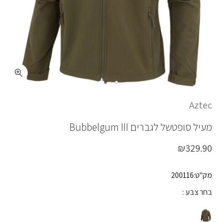
כמות BUBBELGUM III
Aztec
מעיל סופטשל לגברים
Bubbelgum III
₪
329.90
מק"ט:200116
בחר צבע