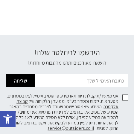
הירשמו לניוזלטר שלנו!
דוא׳׳ל
הישארו מעודכנים ותהנו מהטבות מיוחדות!
שליחה
אני מאשר/ת קבלת דיוור ו/או מידע פרסומי באימייל ו/או במסרונים,
מסער א.ת. יזמות ומסחר בע"מ וממועדון הלקוחות של
קבוצת
אלקטרה
. המידע שאמסור יישמר ויעובד לצרכים מסחריים במאגרי
פתח 
המידע של גופים אלו בהתאם
למדיניות הפרטיות.
איני מחויב/ת
למסור את המידע לפי דין, אולם ללא מסירת המידע לא נוכל לשלוח
לך את הדיוור. ניתן לעיין במידע ולבקש את תיקונו בהתאם להוראות
החוק. לפניות:
service@outsiders.co.il