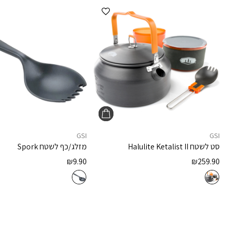
הוספה למועדפים
GSI
GSI
סט לשטח
Halulite Ketalist II
מזלג/כף לשטח
Spork
₪
9.90
₪
259.90