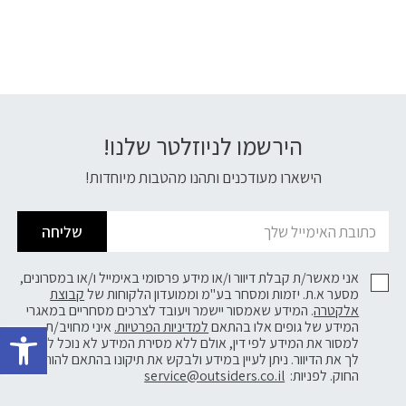
הירשמו לניוזלטר שלנו!
דוא׳׳ל
הישארו מעודכנים ותהנו מהטבות מיוחדות!
שליחה
אני מאשר/ת קבלת דיוור ו/או מידע פרסומי באימייל ו/או במסרונים,
מסער א.ת. יזמות ומסחר בע"מ וממועדון הלקוחות של
קבוצת
אלקטרה
. המידע שאמסור יישמר ויעובד לצרכים מסחריים במאגרי
פתח 
המידע של גופים אלו בהתאם
למדיניות הפרטיות.
איני מחויב/ת
למסור את המידע לפי דין, אולם ללא מסירת המידע לא נוכל לשלוח
לך את הדיוור. ניתן לעיין במידע ולבקש את תיקונו בהתאם להוראות
החוק. לפניות:
service@outsiders.co.il