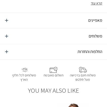
היום. פריט חובה בכל מלתחה לימים עמוסים בחום ולפעילות אינטנסיבית!
קרא עוד
ארוגה בטכנולוגיות מתקדמות המספקות תחושת רעננות, נידוף זיעה
והגנה מפני השמש.
מאפיינים
משלוחים
החלפות והחזרות
תשלום מאובטח
משלוחים לכל חלקי
משלוח חינם ברכישה
הארץ
מעל ₪299
YOU MAY ALSO LIKE