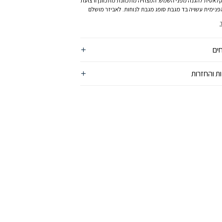
לאסית להגנה מפני השמש. המצחיה מתכוונת מתכוונן ורצועת
נימית עשויה בד מגבת סופג מגבת לנוחות. לאביזר מושלם
ות אקטיביות בחוץ.
ים
ת והחזרות