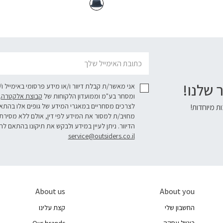
דוא׳׳ל
 שלנו!
אני מאשר/ת קבלת דיוור ו/או מידע פרסומי באימייל ו
ומסחר בע"מ וממועדון הלקוחות של
קבוצת אלקטרה
.
לצרכים מסחריים במאגרי המידע של גופים אלו בהת
ת מיוחדות!
מחויב/ת למסור את המידע לפי דין, אולם ללא מסירת
הדיוור. ניתן לעיין במידע ולבקש את תיקונו בהתאם לה
service@outsiders.co.il
About us
About you
החשבון שלי
קצת עלינו