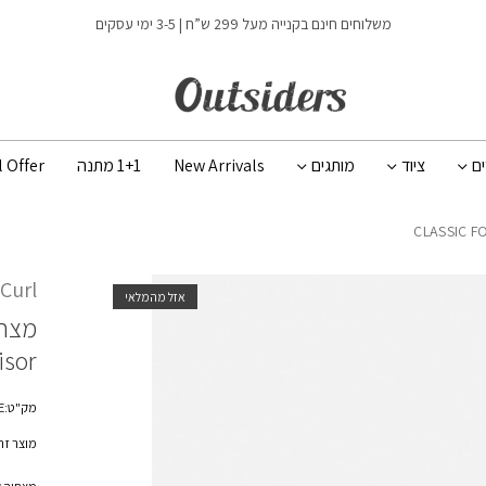
משלוחים חינם בקנייה מעל 299 ש”ח | 3-5 ימי עסקים
ים
ציוד
מותגים
New Arrivals
1+1 מתנה
l Offer
 Curl
אזל מהמלאי
מצחי
isor
מק"ט:02KWHE
מוצר זה 