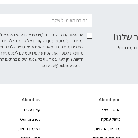
דוא׳׳ל
 שלנו!
אני מאשר/ת קבלת דיוור ו/או מידע פרסומי באימייל ו
ומסחר בע"מ וממועדון הלקוחות של
קבוצת אלקטרה
.
לצרכים מסחריים במאגרי המידע של גופים אלו בהת
ת מיוחדות!
מחויב/ת למסור את המידע לפי דין, אולם ללא מסירת
הדיוור. ניתן לעיין במידע ולבקש את תיקונו בהתאם לה
service@outsiders.co.il
About us
About you
החשבון שלי
קצת עלינו
ביטול עסקה
Our brands
מדיניות החלפות
רשימת חנויות