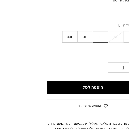
בע
bone
ידה
L
XXL
XL
L
M
הוספה לסל
הוספה למועדפים
 ארוכים בגזרה קלאסית וקלילה שמעניקה חופש תנועה ונוחות
ת, תוך שמירה על מראה מלא בסטייל. כוללים שני כיסי צד