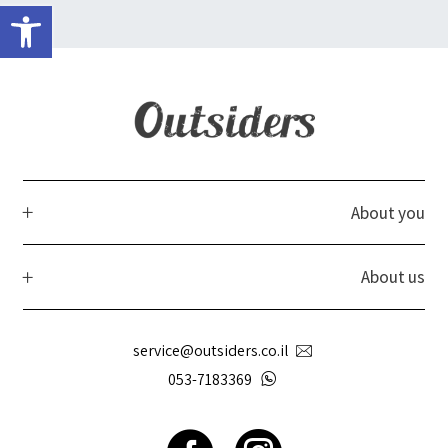
פתח 
About you
About us
service@outsiders.co.il
053-7183369