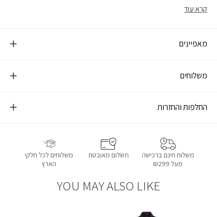
PVD שעמיד פי 2 בפני שריטות (בהשוואה לקודמו), ממשק קל ונוח, חיי
קרא עוד
סוללה ארוכים ו GPS מדויק במיוחד
מאפיינים
משלוחים
החלפות והחזרות
תשלום מאובטח
משלוחים לכל חלקי
משלוח חינם ברכישה
הארץ
מעל ₪299
YOU MAY ALSO LIKE