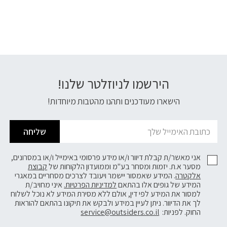
הירשמו לניוזלטר שלנו!
דוא׳׳ל
הישארו מעודכנים ותהנו מהטבות מיוחדות!
שליחה
אני מאשר/ת קבלת דיוור ו/או מידע פרסומי באימייל ו/או במסרונים,
מסער א.ת. יזמות ומסחר בע"מ וממועדון הלקוחות של
קבוצת
אלקטרה
. המידע שאמסור יישמר ויעובד לצרכים מסחריים במאגרי
המידע של גופים אלו בהתאם
למדיניות הפרטיות.
איני מחויב/ת
למסור את המידע לפי דין, אולם ללא מסירת המידע לא נוכל לשלוח
לך את הדיוור. ניתן לעיין במידע ולבקש את תיקונו בהתאם להוראות
החוק. לפניות:
service@outsiders.co.il