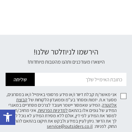
הירשמו לניוזלטר שלנו!
דוא׳׳ל
הישארו מעודכנים ותהנו מהטבות מיוחדות!
שליחה
אני מאשר/ת קבלת דיוור ו/או מידע פרסומי באימייל ו/או במסרונים,
מסער א.ת. יזמות ומסחר בע"מ וממועדון הלקוחות של
קבוצת
אלקטרה
. המידע שאמסור יישמר ויעובד לצרכים מסחריים במאגרי
פתח 
המידע של גופים אלו בהתאם
למדיניות הפרטיות.
איני מחויב/ת
למסור את המידע לפי דין, אולם ללא מסירת המידע לא נוכל לשלוח
לך את הדיוור. ניתן לעיין במידע ולבקש את תיקונו בהתאם להוראות
החוק. לפניות:
service@outsiders.co.il