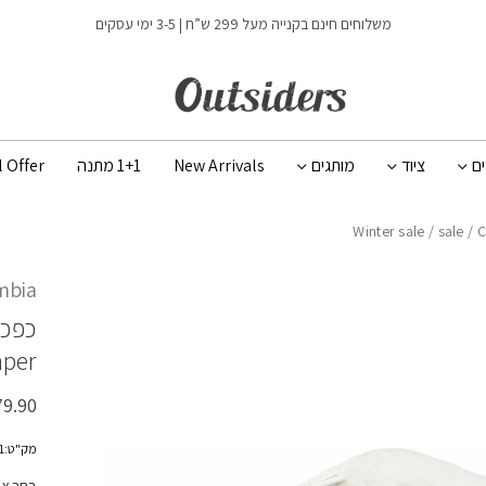
כמות COZY CABIN OH LAZY BEND CAMPER
משלוחים חינם בקנייה מעל 299 ש”ח | 3-5 ימי עסקים
ים
ציוד
מותגים
New Arrivals
1+1 מתנה
l Offer
Winter sale
/
sale
/ 
mbia
כפכפ
mper
79.90
מק"ט:2048981