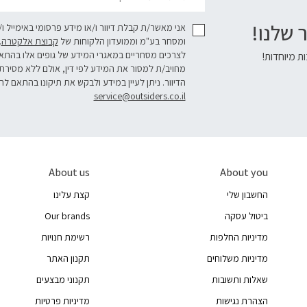
 שלנו!
אני מאשר/ת קבלת דיוור ו/או מידע פרסומי באימייל ו
ומסחר בע"מ וממועדון הלקוחות של
קבוצת אלקטרה
.
לצרכים מסחריים במאגרי המידע של גופים אלו בהת
ת מיוחדות!
מחויב/ת למסור את המידע לפי דין, אולם ללא מסירת
הדיוור. ניתן לעיין במידע ולבקש את תיקונו בהתאם לה
service@outsiders.co.il
About us
About you
החשבון שלי
קצת עלינו
ביטול עסקה
Our brands
מדיניות החלפות
רשימת חנויות
מדיניות משלוחים
תקנון האתר
שאלות ותשובות
תקנוני מבצעים
הצהרת נגישות
מדיניות פרטיות