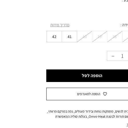
בע
ידה
מדריך מידות
42
41
40
39
38
הוספה לסל
הוספה למועדפים
ית לנשים, מספקות נוחות ובידוד מעולים, גפה במרקם פרוותי,
וויסות חום תודות לבטנת Omni-Heat, בעלות סוליה המאפשרת
ם במחנה מחוץ לבית