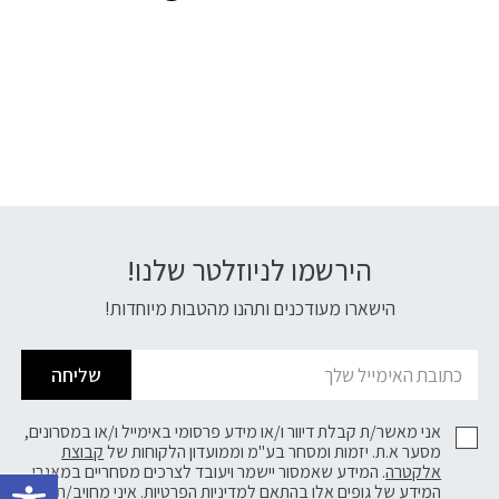
הירשמו לניוזלטר שלנו!
דוא׳׳ל
הישארו מעודכנים ותהנו מהטבות מיוחדות!
שליחה
אני מאשר/ת קבלת דיוור ו/או מידע פרסומי באימייל ו/או במסרונים,
מסער א.ת. יזמות ומסחר בע"מ וממועדון הלקוחות של
קבוצת
פתח 
אלקטרה
. המידע שאמסור יישמר ויעובד לצרכים מסחריים במאגרי
המידע של גופים אלו בהתאם
למדיניות הפרטיות.
איני מחויב/ת