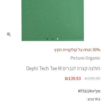
כמות DEPHI TECH TEE M
30% הנחה על קולקציית הקיץ
Picture Organic
חולצה קצרה לגברים
Dephi Tech Tee M
₪
139.93
₪
199.90
מק"ט:MTS1124
בחר צבע