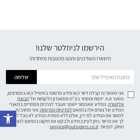
הירשמו לניוזלטר שלנו!
דוא׳׳ל
הישארו מעודכנים ותהנו מהטבות מיוחדות!
שליחה
אני מאשר/ת קבלת דיוור ו/או מידע פרסומי באימייל ו/או במסרונים,
מסער א.ת. יזמות ומסחר בע"מ וממועדון הלקוחות של
קבוצת
אלקטרה
. המידע שאמסור יישמר ויעובד לצרכים מסחריים במאגרי
פתח 
המידע של גופים אלו בהתאם
למדיניות הפרטיות.
איני מחויב/ת
למסור את המידע לפי דין, אולם ללא מסירת המידע לא נוכל לשלוח
לך את הדיוור. ניתן לעיין במידע ולבקש את תיקונו בהתאם להוראות
החוק. לפניות:
service@outsiders.co.il