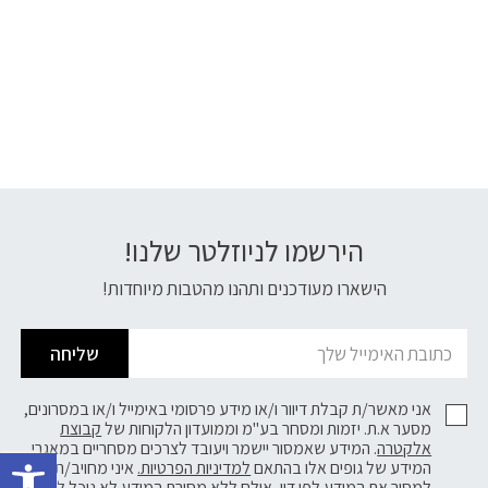
הירשמו לניוזלטר שלנו!
דוא׳׳ל
הישארו מעודכנים ותהנו מהטבות מיוחדות!
שליחה
אני מאשר/ת קבלת דיוור ו/או מידע פרסומי באימייל ו/או במסרונים,
מסער א.ת. יזמות ומסחר בע"מ וממועדון הלקוחות של
קבוצת
פתח 
אלקטרה
. המידע שאמסור יישמר ויעובד לצרכים מסחריים במאגרי
המידע של גופים אלו בהתאם
למדיניות הפרטיות.
איני מחויב/ת
למסור את המידע לפי דין, אולם ללא מסירת המידע לא נוכל לשלוח