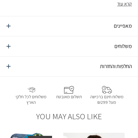
ומווסת חום. למעיל מבנה של 3 שכבות המונע בריחת נוצות גם לאחר
קרא עוד
תפירתן ומאפשר למקם את הפוך בין שתי שכבות ובכך מונע ‘נקודות
קרות’
מאפיינים
משלוחים
החלפות והחזרות
תשלום מאובטח
משלוחים לכל חלקי
משלוח חינם ברכישה
הארץ
מעל ₪299
YOU MAY ALSO LIKE
הוספה למועדפים