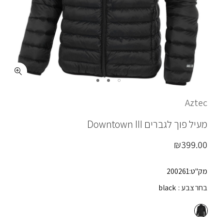
כמות DOWNTOWN III
Aztec
מעיל פוך לגברים
Downtown III
₪
399.00
מק"ט:200261
בחר צבע
black