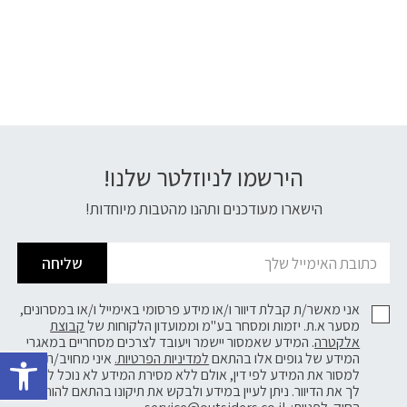
הירשמו לניוזלטר שלנו!
דוא׳׳ל
הישארו מעודכנים ותהנו מהטבות מיוחדות!
שליחה
אני מאשר/ת קבלת דיוור ו/או מידע פרסומי באימייל ו/או במסרונים,
מסער א.ת. יזמות ומסחר בע"מ וממועדון הלקוחות של
קבוצת
פתח 
אלקטרה
. המידע שאמסור יישמר ויעובד לצרכים מסחריים במאגרי
המידע של גופים אלו בהתאם
למדיניות הפרטיות.
איני מחויב/ת
למסור את המידע לפי דין, אולם ללא מסירת המידע לא נוכל לשלוח
לך את הדיוור. ניתן לעיין במידע ולבקש את תיקונו בהתאם להוראות