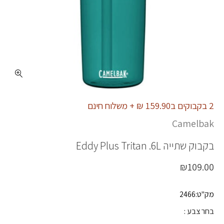
כמות EDDYP TR .6L
2 בקבוקים ב159.90 ₪ + משלוח חינם
Camelbak
בקבוק שתייה
Eddy Plus Tritan .6L
₪
109.00
מק"ט:2466
בחר צבע