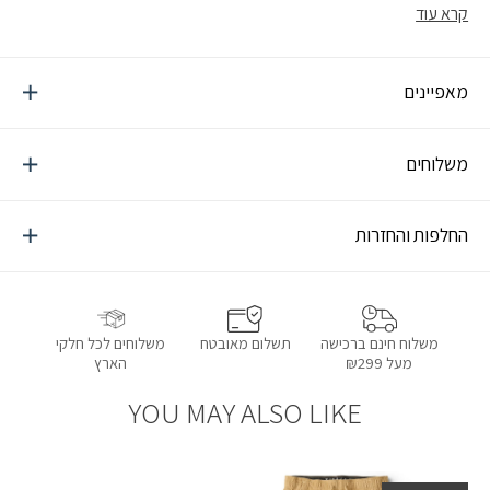
זיעה. כולל רוכסן מלא, שני כיסי צד לחימום הידיים, ועיצוב קלאסי
קרא עוד
שמתאים גם לשטח וגם לעיר. שכבה חמימה ונוחה – ללוק חורפי שהוא גם
פרקטי וגם מלא בסטייל.
מאפיינים
משלוחים
החלפות והחזרות
תשלום מאובטח
משלוחים לכל חלקי
משלוח חינם ברכישה
הארץ
מעל ₪299
YOU MAY ALSO LIKE
הוספה למועדפים