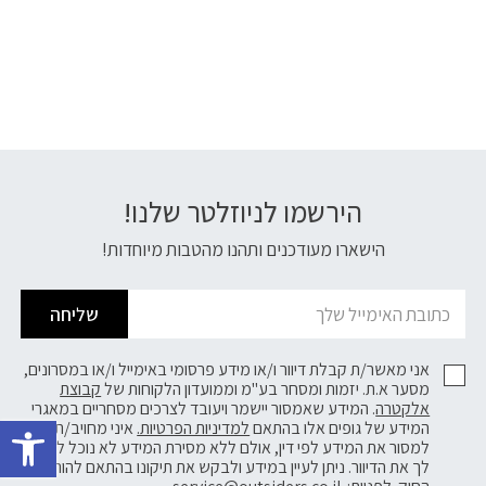
הירשמו לניוזלטר שלנו!
דוא׳׳ל
הישארו מעודכנים ותהנו מהטבות מיוחדות!
שליחה
אני מאשר/ת קבלת דיוור ו/או מידע פרסומי באימייל ו/או במסרונים,
מסער א.ת. יזמות ומסחר בע"מ וממועדון הלקוחות של
קבוצת
פתח 
אלקטרה
. המידע שאמסור יישמר ויעובד לצרכים מסחריים במאגרי
המידע של גופים אלו בהתאם
למדיניות הפרטיות.
איני מחויב/ת
למסור את המידע לפי דין, אולם ללא מסירת המידע לא נוכל לשלוח
לך את הדיוור. ניתן לעיין במידע ולבקש את תיקונו בהתאם להוראות