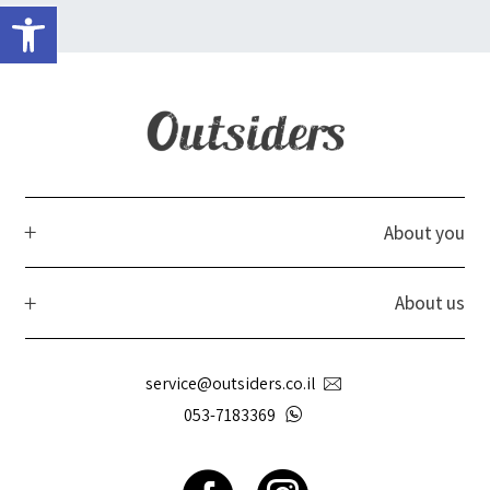
פתח 
About you
About us
service@outsiders.co.il
053-7183369