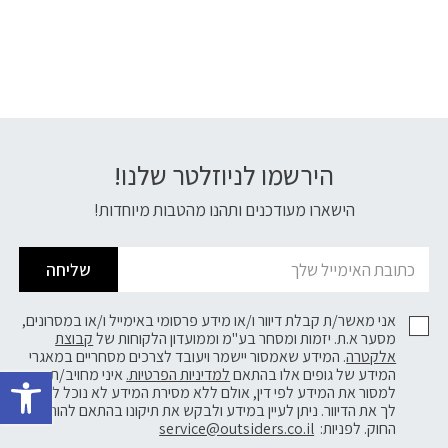
הירשמו לניוזלטר שלנו!
דוא׳׳ל
הישארו מעודכנים ותהנו מהטבות מיוחדות!
שליחה
אני מאשר/ת קבלת דיוור ו/או מידע פרסומי באימייל ו/או במסרונים,
מסער א.ת. יזמות ומסחר בע"מ וממועדון הלקוחות של
קבוצת
אלקטרה
. המידע שאמסור יישמר ויעובד לצרכים מסחריים במאגרי
פתח 
המידע של גופים אלו בהתאם
למדיניות הפרטיות.
איני מחויב/ת
למסור את המידע לפי דין, אולם ללא מסירת המידע לא נוכל לשלוח
לך את הדיוור. ניתן לעיין במידע ולבקש את תיקונו בהתאם להוראות
החוק. לפניות:
service@outsiders.co.il