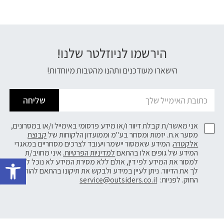
הירשמו לניוזלטר שלנו!
דוא׳׳ל
הישארו מעודכנים ותהנו מהטבות מיוחדות!
שליחה
אני מאשר/ת קבלת דיוור ו/או מידע פרסומי באימייל ו/או במסרונים,
מסער א.ת. יזמות ומסחר בע"מ וממועדון הלקוחות של
קבוצת
אלקטרה
. המידע שאמסור יישמר ויעובד לצרכים מסחריים במאגרי
פתח 
המידע של גופים אלו בהתאם
למדיניות הפרטיות.
איני מחויב/ת
למסור את המידע לפי דין, אולם ללא מסירת המידע לא נוכל לשלוח
לך את הדיוור. ניתן לעיין במידע ולבקש את תיקונו בהתאם להוראות
החוק. לפניות:
service@outsiders.co.il