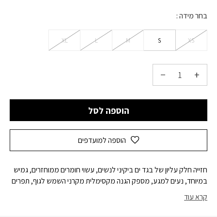
בחר מידה
XL
L
M
S
XS
הוספה לסל
הוספה למועדפים
חזייה חלק עליון של בגד ים ביקיני לנשים, עשוי חומרים ממוחזרים, גמיש
במיוחד, נעים למגע, מספק הגנה מקסימלית מקרני השמש לגוף, תפרים
שטוחים שלא מורגשים בכלל, עמיד לכלור, שמנים וקרמים, להרגשה
קרא עוד
טבעית ונוחה בים