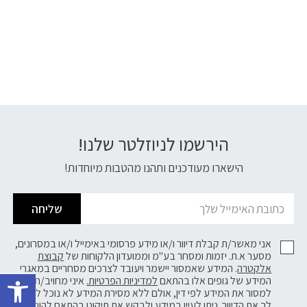
הירשמו לניוזלטר שלנו!
דוא׳׳ל
הישארו מעודכנים ותהנו מהטבות מיוחדות!
שליחה
אני מאשר/ת קבלת דיוור ו/או מידע פרסומי באימייל ו/או במסרונים,
מסער א.ת. יזמות ומסחר בע"מ וממועדון הלקוחות של
קבוצת
פתח 
אלקטרה
. המידע שאמסור יישמר ויעובד לצרכים מסחריים במאגרי
המידע של גופים אלו בהתאם
למדיניות הפרטיות.
איני מחויב/ת
למסור את המידע לפי דין, אולם ללא מסירת המידע לא נוכל לשלוח
לך את הדיוור. ניתן לעיין במידע ולבקש את תיקונו בהתאם להוראות