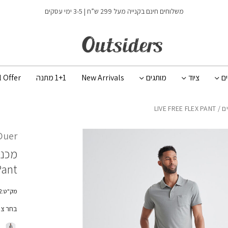
כמות LIVE FREE FLEX PANT
משלוחים חינם בקנייה מעל 299 ש”ח | 3-5 ימי עסקים
ים
ציוד
מותגים
New Arrivals
1+1 מתנה
l Offer
ם
/ LIVE FREE FLEX PANT
Duer
מכנס
Pant
מק"ט:MPTS1322
בחר צ