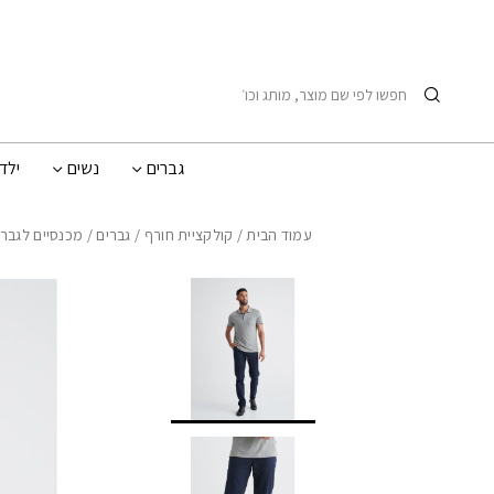
בחזרה למעלה
Skip to Content
חיפוש
גברים
נשים
ילד
עמוד הבית
/
קולקציית חורף
/
גברים
/
מכנסיים לגברי