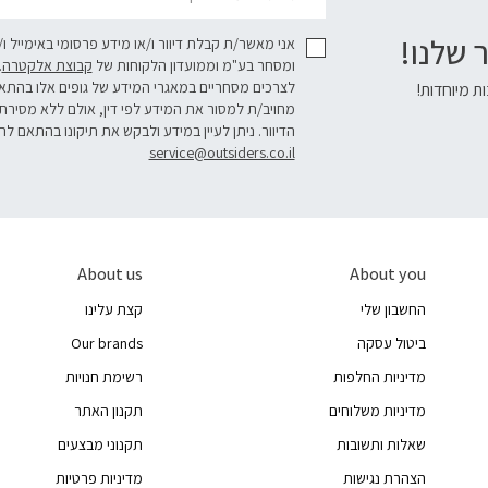
 שלנו!
אני מאשר/ת קבלת דיוור ו/או מידע פרסומי באימייל ו
ומסחר בע"מ וממועדון הלקוחות של
קבוצת אלקטרה
.
לצרכים מסחריים במאגרי המידע של גופים אלו בהת
ת מיוחדות!
מחויב/ת למסור את המידע לפי דין, אולם ללא מסירת
הדיוור. ניתן לעיין במידע ולבקש את תיקונו בהתאם לה
service@outsiders.co.il
About us
About you
החשבון שלי
קצת עלינו
ביטול עסקה
Our brands
מדיניות החלפות
רשימת חנויות
מדיניות משלוחים
תקנון האתר
שאלות ותשובות
תקנוני מבצעים
הצהרת נגישות
מדיניות פרטיות