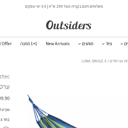
כמות LUNA SINGLE II
משלוחים חינם בקנייה מעל 299 ש”ח | 3-5 ימי עסקים
ים
ציוד
מותגים
New Arrivals
1+1 מתנה
l Offer
ות וערסלים
/ LUNA SINGLE II
ztec
ערס
99.90
מק"ט:200467
בחר צ