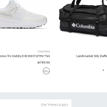
Columbia
Landroamer 60L Duffe
נעלי טיולים לנשים
onos Trs Outdry II W
₪
749.90
+
דוא׳׳ל