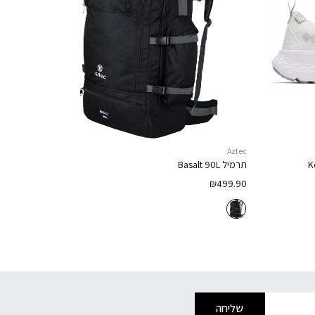
Aztec
K
תרמיל
Basalt 90L
₪
499.90
שליחה