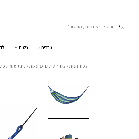
בחזרה למעלה
Skip to Content
חיפוש
גברים
נשים
ילד
עמוד הבית
/
ציוד
/
טיולים ומחנאות
/
לינת שטח
/
כיל