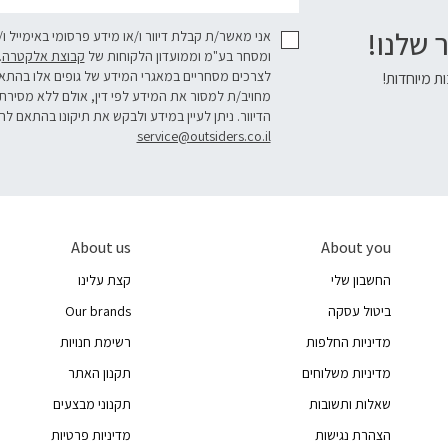
 שלנו!
אני מאשר/ת קבלת דיוור ו/או מידע פרסומי באימייל ו
ומסחר בע"מ וממועדון הלקוחות של
קבוצת אלקטרה
.
לצרכים מסחריים במאגרי המידע של גופים אלו בהת
ת מיוחדות!
מחויב/ת למסור את המידע לפי דין, אולם ללא מסירת
הדיוור. ניתן לעיין במידע ולבקש את תיקונו בהתאם לה
service@outsiders.co.il
About us
About you
החשבון שלי
קצת עלינו
ביטול עסקה
Our brands
מדיניות החלפות
רשימת חנויות
מדיניות משלוחים
תקנון האתר
שאלות ותשובות
תקנוני מבצעים
הצהרת נגישות
מדיניות פרטיות