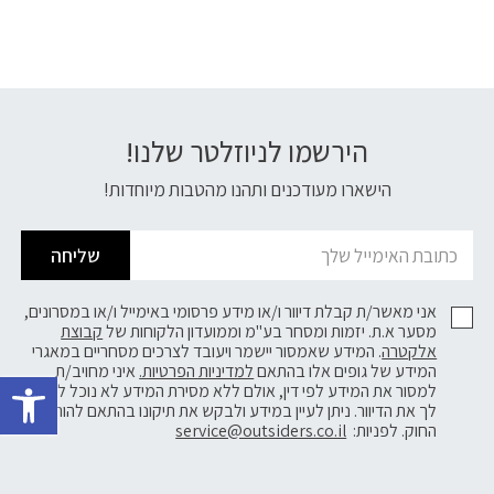
הירשמו לניוזלטר שלנו!
דוא׳׳ל
הישארו מעודכנים ותהנו מהטבות מיוחדות!
שליחה
אני מאשר/ת קבלת דיוור ו/או מידע פרסומי באימייל ו/או במסרונים,
מסער א.ת. יזמות ומסחר בע"מ וממועדון הלקוחות של
קבוצת
אלקטרה
. המידע שאמסור יישמר ויעובד לצרכים מסחריים במאגרי
פתח 
המידע של גופים אלו בהתאם
למדיניות הפרטיות.
איני מחויב/ת
למסור את המידע לפי דין, אולם ללא מסירת המידע לא נוכל לשלוח
לך את הדיוור. ניתן לעיין במידע ולבקש את תיקונו בהתאם להוראות
החוק. לפניות:
service@outsiders.co.il