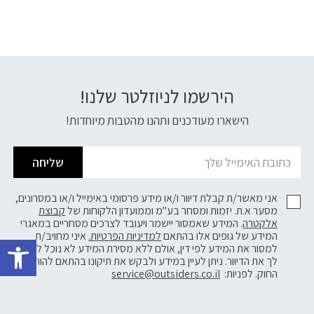
הירשמו לניוזלטר שלנו!
דוא׳׳ל
הישארו מעודכנים ותהנו מהטבות מיוחדות!
שליחה
אני מאשר/ת קבלת דיוור ו/או מידע פרסומי באימייל ו/או במסרונים,
מסער א.ת. יזמות ומסחר בע"מ וממועדון הלקוחות של
קבוצת
אלקטרה
. המידע שאמסור יישמר ויעובד לצרכים מסחריים במאגרי
פתח 
המידע של גופים אלו בהתאם
למדיניות הפרטיות.
איני מחויב/ת
למסור את המידע לפי דין, אולם ללא מסירת המידע לא נוכל לשלוח
לך את הדיוור. ניתן לעיין במידע ולבקש את תיקונו בהתאם להוראות
החוק. לפניות:
service@outsiders.co.il