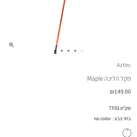
כמות MAPLE
Aztec
מקל הליכה
Maple
₪
149.00
מק"ט:TFD1
בחר צבע
no color