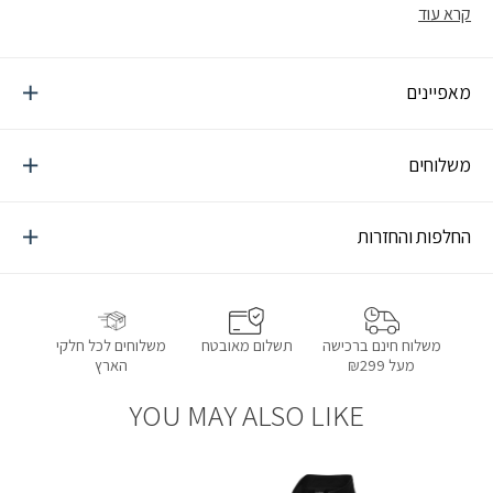
הכוללים ירידות ועליות עם משקל על הגב, השענות על המקל, או על שני
קרא עוד
מקלות בשתי הידיים מוסיפה שיווי משקל ומורידה באופן ניכר לחץ
מהברכיים ומהגב, מקל ההליכה חשוב מאד גם למטיילים הסובלים
מבעיות ברכיים או גב
מאפיינים
משלוחים
החלפות והחזרות
תשלום מאובטח
משלוחים לכל חלקי
משלוח חינם ברכישה
הארץ
מעל ₪299
YOU MAY ALSO LIKE
הוספה למועדפים