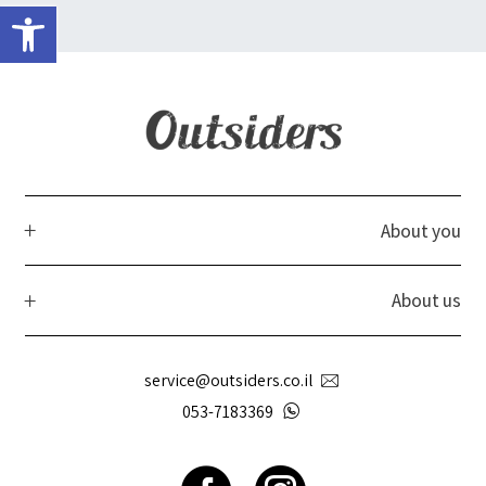
פתח 
About you
About us
service@outsiders.co.il
053-7183369