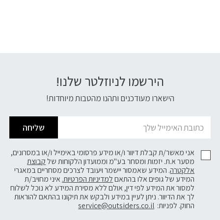
הירשמו לניוזלטר שלנו!
דוא׳׳ל
הישארו מעודכנים ותהנו מהטבות מיוחדות!
שליחה
אני מאשר/ת קבלת דיוור ו/או מידע פרסומי באימייל ו/או במסרונים,
מסער א.ת. יזמות ומסחר בע"מ וממועדון הלקוחות של
קבוצת
אלקטרה
. המידע שאמסור יישמר ויעובד לצרכים מסחריים במאגרי
המידע של גופים אלו בהתאם
למדיניות הפרטיות.
איני מחויב/ת
למסור את המידע לפי דין, אולם ללא מסירת המידע לא נוכל לשלוח
לך את הדיוור. ניתן לעיין במידע ולבקש את תיקונו בהתאם להוראות
החוק. לפניות:
service@outsiders.co.il