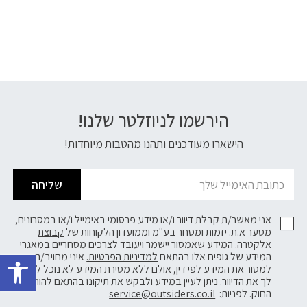
הירשמו לניוזלטר שלנו!
דוא׳׳ל
הישארו מעודכנים ותהנו מהטבות מיוחדות!
שליחה
אני מאשר/ת קבלת דיוור ו/או מידע פרסומי באימייל ו/או במסרונים,
מסער א.ת. יזמות ומסחר בע"מ וממועדון הלקוחות של
קבוצת
אלקטרה
. המידע שאמסור יישמר ויעובד לצרכים מסחריים במאגרי
פתח 
המידע של גופים אלו בהתאם
למדיניות הפרטיות.
איני מחויב/ת
למסור את המידע לפי דין, אולם ללא מסירת המידע לא נוכל לשלוח
לך את הדיוור. ניתן לעיין במידע ולבקש את תיקונו בהתאם להוראות
החוק. לפניות:
service@outsiders.co.il