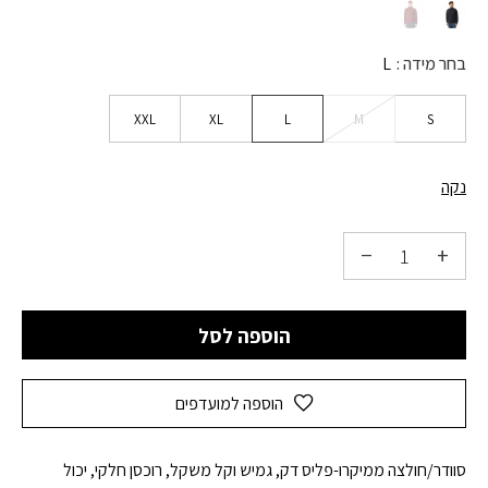
בחר מידה
L
XXL
XL
L
M
S
נקה
הוספה לסל
הוספה למועדפים
סוודר/חולצה ממיקרו-פליס דק, גמיש וקל משקל, רוכסן חלקי, יכול