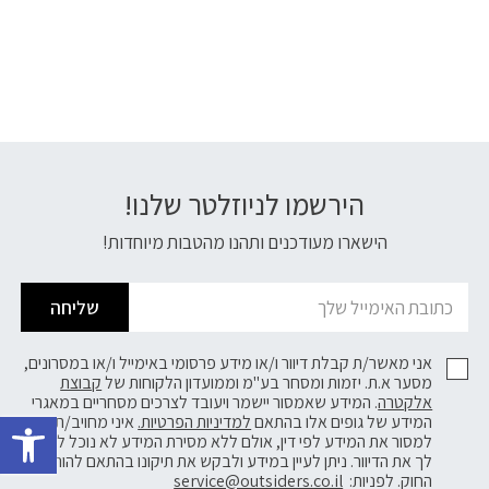
הירשמו לניוזלטר שלנו!
דוא׳׳ל
הישארו מעודכנים ותהנו מהטבות מיוחדות!
שליחה
אני מאשר/ת קבלת דיוור ו/או מידע פרסומי באימייל ו/או במסרונים,
מסער א.ת. יזמות ומסחר בע"מ וממועדון הלקוחות של
קבוצת
אלקטרה
. המידע שאמסור יישמר ויעובד לצרכים מסחריים במאגרי
פתח 
המידע של גופים אלו בהתאם
למדיניות הפרטיות.
איני מחויב/ת
למסור את המידע לפי דין, אולם ללא מסירת המידע לא נוכל לשלוח
לך את הדיוור. ניתן לעיין במידע ולבקש את תיקונו בהתאם להוראות
החוק. לפניות:
service@outsiders.co.il