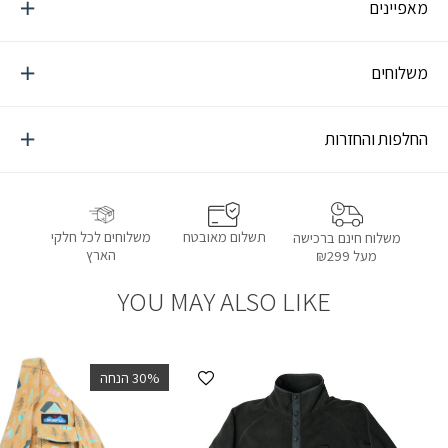
מאפיינים
משלוחים
החלפות והחזרות
תשלום מאובטח
משלוחים לכל חלקי
משלוח חינם ברכישה
הארץ
מעל ₪299
YOU MAY ALSO LIKE
הוספה למועדפים
‫30% הנחה