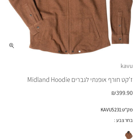
כמות MIDLAND HOODIE
kavu
ז'קט חורף אופנתי לגברים
Midland Hoodie
₪
399.90
מק"ט:KAVU5231
בחר צבע