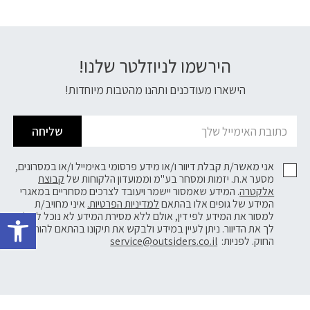
הירשמו לניוזלטר שלנו!
דוא׳׳ל
הישארו מעודכנים ותהנו מהטבות מיוחדות!
שליחה
אני מאשר/ת קבלת דיוור ו/או מידע פרסומי באימייל ו/או במסרונים,
מסער א.ת. יזמות ומסחר בע"מ וממועדון הלקוחות של
קבוצת
אלקטרה
. המידע שאמסור יישמר ויעובד לצרכים מסחריים במאגרי
המידע של גופים אלו בהתאם
למדיניות הפרטיות.
איני מחויב/ת
פתח 
למסור את המידע לפי דין, אולם ללא מסירת המידע לא נוכל לשלוח
לך את הדיוור. ניתן לעיין במידע ולבקש את תיקונו בהתאם להוראות
החוק. לפניות:
service@outsiders.co.il