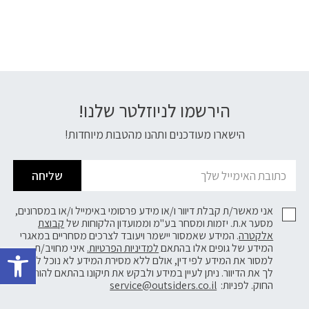
הירשמו לניוזלטר שלנו!
דוא׳׳ל
הישארו מעודכנים ותהנו מהטבות מיוחדות!
שליחה
אני מאשר/ת קבלת דיוור ו/או מידע פרסומי באימייל ו/או במסרונים,
מסער א.ת. יזמות ומסחר בע"מ וממועדון הלקוחות של
קבוצת
אלקטרה
. המידע שאמסור יישמר ויעובד לצרכים מסחריים במאגרי
פתח 
המידע של גופים אלו בהתאם
למדיניות הפרטיות.
איני מחויב/ת
למסור את המידע לפי דין, אולם ללא מסירת המידע לא נוכל לשלוח
לך את הדיוור. ניתן לעיין במידע ולבקש את תיקונו בהתאם להוראות
החוק. לפניות:
service@outsiders.co.il