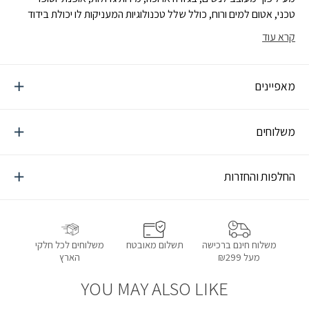
טכני, אטום למים ורוח, כולל שלל טכנולוגיות המעניקות לו יכולת בידוד
גבוהה, הנוצות מפוזרות בתאים מפוזרים ומולחמים, כך שאין כמעט
קרא עוד
בריחת נוצות, אין כיסי קור, והמעיל גמיש במיוחד
מאפיינים
משלוחים
החלפות והחזרות
תשלום מאובטח
משלוחים לכל חלקי
משלוח חינם ברכישה
הארץ
מעל ₪299
YOU MAY ALSO LIKE