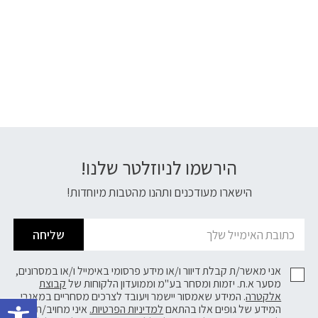
הירשמו לניוזלטר שלנו!
דוא׳׳ל
הישארו מעודכנים ותהנו מהטבות מיוחדות!
שליחה
אני מאשר/ת קבלת דיוור ו/או מידע פרסומי באימייל ו/או במסרונים,
מסער א.ת. יזמות ומסחר בע"מ וממועדון הלקוחות של
קבוצת
פתח 
אלקטרה
. המידע שאמסור יישמר ויעובד לצרכים מסחריים במאגרי
המידע של גופים אלו בהתאם
למדיניות הפרטיות.
איני מחויב/ת