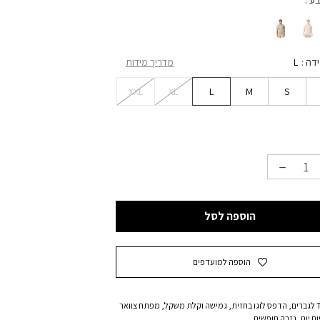
בע
ידה
L
מדריך מידות
XXL
XL
L
M
S
הוספה לסל
הוספה למועדפים
חולצת T לגברים, הדפס לוגו בחזית, גמישה וקלת משקל, מפתח צוואר
ום יום, גזרה חופשית