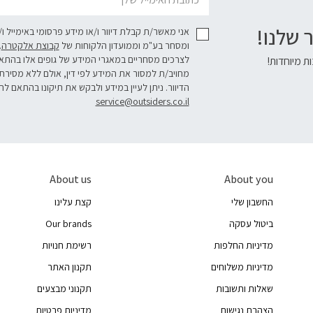
 שלנו!
אני מאשר/ת קבלת דיוור ו/או מידע פרסומי באימייל ו
ומסחר בע"מ וממועדון הלקוחות של
קבוצת אלקטרה
.
לצרכים מסחריים במאגרי המידע של גופים אלו בהת
ת מיוחדות!
מחויב/ת למסור את המידע לפי דין, אולם ללא מסירת
הדיוור. ניתן לעיין במידע ולבקש את תיקונו בהתאם לה
service@outsiders.co.il
About us
About you
החשבון שלי
קצת עלינו
ביטול עסקה
Our brands
מדיניות החלפות
רשימת חנויות
מדיניות משלוחים
תקנון האתר
שאלות ותשובות
תקנוני מבצעים
הצהרת נגישות
מדיניות פרטיות