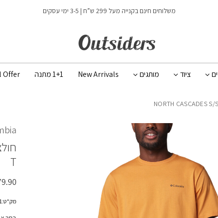
כמות NORTH CASCADES S/S T
משלוחים חינם בקנייה מעל 299 ש”ח | 3-5 ימי עסקים
ים
ציוד
מותגים
New Arrivals
1+1 מתנה
l Offer
mbia
חולצ
T
79.90
מק"ט:1834041