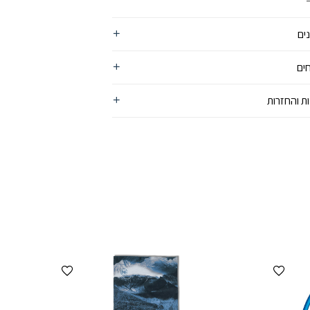
זמן ומנדף זיעה ולחות באמצעות טכנולוגיית Polygiene המונעת
היווצרות חיידקים וריחות גוף לא נעימים. מיוצר ללא תפרים ונמתח ל-4
כיוונים הודות לטכנולוגית Ultra-Stretch הייחודית. הבד ידידותי
ים
שעשוי ברובו מבקבוקי פלסטיק ממוחזרים. כחלק מהמחויבות
תורם 1% מההכנסות למען הסביבה.
ים
ת והחזרות
הוספה למועדפים
הוספה למועדפים