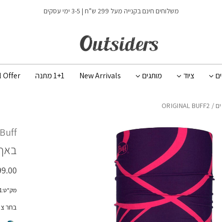
כמות ORIGINAL BUFF2
משלוחים חינם בקנייה מעל 299 ש”ח | 3-5 ימי עסקים
ים
ציוד
מותגים
New Arrivals
1+1 מתנה
l Offer
/ ORIGINAL BUFF2
Buff
באף 
99.00
מק"ט:113031
בחר צ