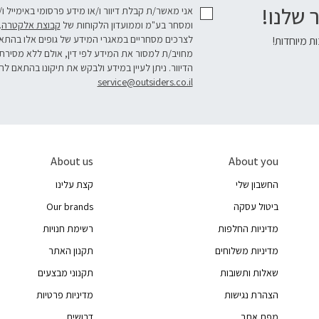
 שלנו!
אני מאשר/ת קבלת דיוור ו/או מידע פרסומי באימייל ו
ומסחר בע"מ וממועדון הלקוחות של
קבוצת אלקטרה
.
לצרכים מסחריים במאגרי המידע של גופים אלו בהת
ת מיוחדות!
מחויב/ת למסור את המידע לפי דין, אולם ללא מסירת
הדיוור. ניתן לעיין במידע ולבקש את תיקונו בהתאם לה
service@outsiders.co.il
About us
About you
החשבון שלי
קצת עלינו
ביטול עסקה
Our brands
מדיניות החלפות
רשימת חנויות
מדיניות משלוחים
תקנון האתר
שאלות ותשובות
תקנוני מבצעים
הצהרת נגישות
מדיניות פרטיות
מפת אתר
דרושים