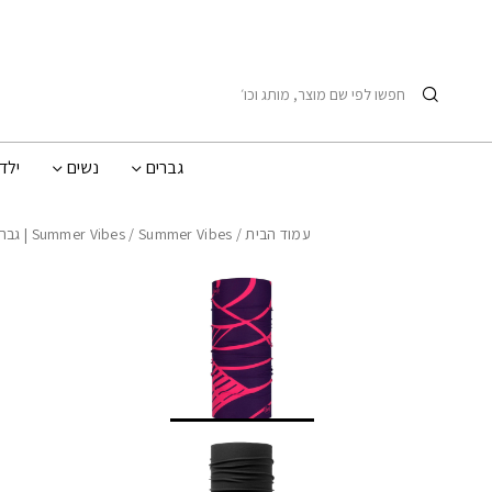
בחזרה למעלה
Skip to Content
חיפוש
גברים
נשים
ילד
עמוד הבית
/
Summer Vibes | גברים
/
Summer Vibes