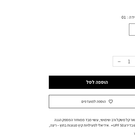
ידה
01
הוספה לסל
הוספה למועדפים
וואר קל משקל ורב-שימושי, עשוי מבד ממוחזר המספק הגנה
מהשמש בדירוגUPF 50+ . אידיאלי לפעילויות קיץ מגוונות בחוץ – ריצה,
דיג, טיולים, מחנאות ועוד. מסייע בשמירה על רעננות לאורך