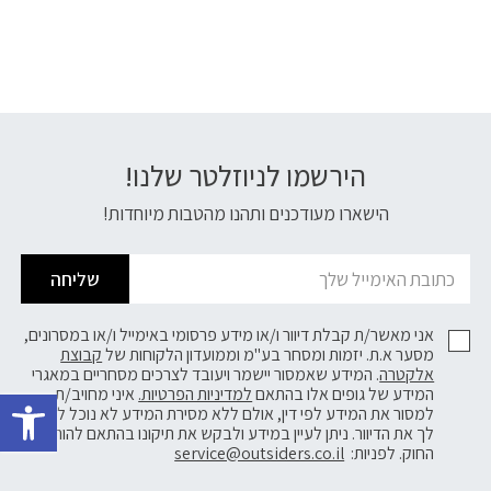
הירשמו לניוזלטר שלנו!
דוא׳׳ל
הישארו מעודכנים ותהנו מהטבות מיוחדות!
שליחה
אני מאשר/ת קבלת דיוור ו/או מידע פרסומי באימייל ו/או במסרונים,
מסער א.ת. יזמות ומסחר בע"מ וממועדון הלקוחות של
קבוצת
אלקטרה
. המידע שאמסור יישמר ויעובד לצרכים מסחריים במאגרי
פתח 
המידע של גופים אלו בהתאם
למדיניות הפרטיות.
איני מחויב/ת
למסור את המידע לפי דין, אולם ללא מסירת המידע לא נוכל לשלוח
לך את הדיוור. ניתן לעיין במידע ולבקש את תיקונו בהתאם להוראות
החוק. לפניות:
service@outsiders.co.il