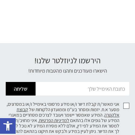
הירשמו לניוזלטר שלנו!
דוא׳׳ל
הישארו מעודכנים ותהנו מהטבות מיוחדות!
שליחה
אני מאשר/ת קבלת דיוור ו/או מידע פרסומי באימייל ו/או במסרונים,
מסער א.ת. יזמות ומסחר בע"מ וממועדון הלקוחות של
קבוצת
פתח 
אלקטרה
. המידע שאמסור יישמר ויעובד לצרכים מסחריים במאגרי
המידע של גופים אלו בהתאם
למדיניות הפרטיות.
איני מחויב/ת
למסור את המידע לפי דין, אולם ללא מסירת המידע לא נוכל לשלוח
לך את הדיוור. ניתן לעיין במידע ולבקש את תיקונו בהתאם להוראות