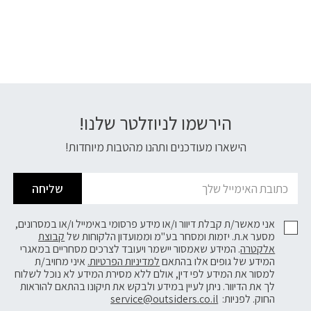
הירשמו לניוזלטר שלנו!
דוא׳׳ל
הישארו מעודכנים ותהנו מהטבות מיוחדות!
שליחה
אני מאשר/ת קבלת דיוור ו/או מידע פרסומי באימייל ו/או במסרונים,
מסער א.ת. יזמות ומסחר בע"מ וממועדון הלקוחות של
קבוצת
אלקטרה
. המידע שאמסור יישמר ויעובד לצרכים מסחריים במאגרי
המידע של גופים אלו בהתאם
למדיניות הפרטיות.
איני מחויב/ת
למסור את המידע לפי דין, אולם ללא מסירת המידע לא נוכל לשלוח
לך את הדיוור. ניתן לעיין במידע ולבקש את תיקונו בהתאם להוראות
החוק. לפניות:
service@outsiders.co.il