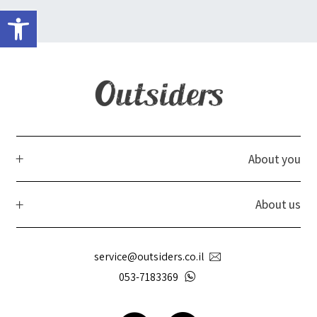
פתח 
About you
About us
service@outsiders.co.il
053-7183369