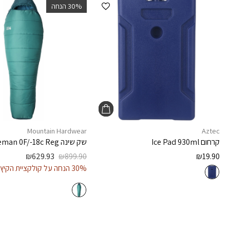
הוספה למועדפים
‫30% הנחה
Mountain Hardwear
Aztec
קרחום
Ice Pad 930ml
שק שינה
man 0F/-18c Reg
₪
629.93
₪
899.90
₪
19.90
30% הנחה על קולקציית הקיץ