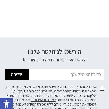
הירשמו לניוזלטר שלנו!
דוא׳׳ל
הישארו מעודכנים ותהנו מהטבות מיוחדות!
שליחה
אני מאשר/ת קבלת דיוור ו/או מידע פרסומי באימייל ו/או במסרונים,
מסער א.ת. יזמות ומסחר בע"מ וממועדון הלקוחות של
קבוצת
פתח 
אלקטרה
. המידע שאמסור יישמר ויעובד לצרכים מסחריים במאגרי
המידע של גופים אלו בהתאם
למדיניות הפרטיות.
איני מחויב/ת
למסור את המידע לפי דין, אולם ללא מסירת המידע לא נוכל לשלוח
לך את הדיוור. ניתן לעיין במידע ולבקש את תיקונו בהתאם להוראות